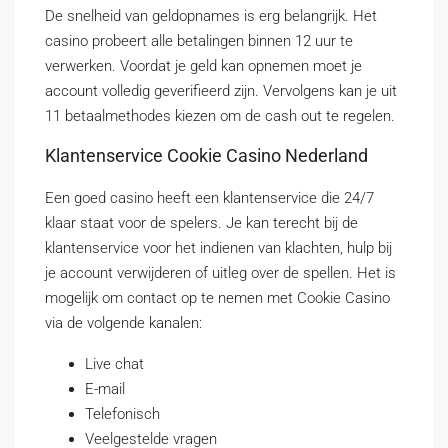
De snelheid van geldopnames is erg belangrijk. Het
casino probeert alle betalingen binnen 12 uur te
verwerken. Voordat je geld kan opnemen moet je
account volledig geverifieerd zijn. Vervolgens kan je uit
11 betaalmethodes kiezen om de cash out te regelen.
Klantenservice Cookie Casino Nederland
Een goed casino heeft een klantenservice die 24/7
klaar staat voor de spelers. Je kan terecht bij de
klantenservice voor het indienen van klachten, hulp bij
je account verwijderen of uitleg over de spellen. Het is
mogelijk om contact op te nemen met Cookie Casino
via de volgende kanalen:
Live chat
E-mail
Telefonisch
Veelgestelde vragen