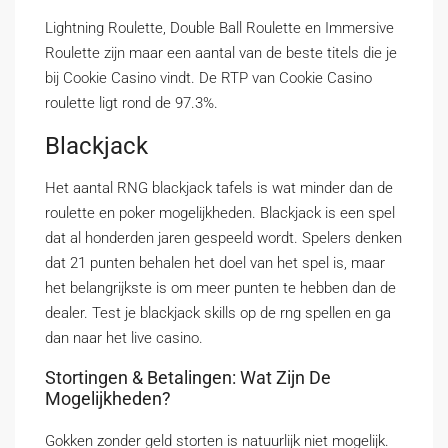
Lightning Roulette, Double Ball Roulette en Immersive
Roulette zijn maar een aantal van de beste titels die je
bij Cookie Casino vindt. De RTP van Cookie Casino
roulette ligt rond de 97.3%.
Blackjack
Het aantal RNG blackjack tafels is wat minder dan de
roulette en poker mogelijkheden. Blackjack is een spel
dat al honderden jaren gespeeld wordt. Spelers denken
dat 21 punten behalen het doel van het spel is, maar
het belangrijkste is om meer punten te hebben dan de
dealer. Test je blackjack skills op de rng spellen en ga
dan naar het live casino.
Stortingen & Betalingen: Wat Zijn De
Mogelijkheden?
Gokken zonder geld storten is natuurlijk niet mogelijk.