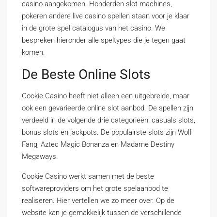
casino aangekomen. Honderden slot machines,
pokeren andere live casino spellen staan voor je klaar
in de grote spel catalogus van het casino. We
bespreken hieronder alle speltypes die je tegen gaat
komen.
De Beste Online Slots
Cookie Casino heeft niet alleen een uitgebreide, maar
ook een gevarieerde online slot aanbod. De spellen zijn
verdeeld in de volgende drie categorieën: casuals slots,
bonus slots en jackpots. De populairste slots zijn Wolf
Fang, Aztec Magic Bonanza en Madame Destiny
Megaways.
Cookie Casino werkt samen met de beste
softwareproviders om het grote spelaanbod te
realiseren. Hier vertellen we zo meer over. Op de
website kan je gemakkelijk tussen de verschillende