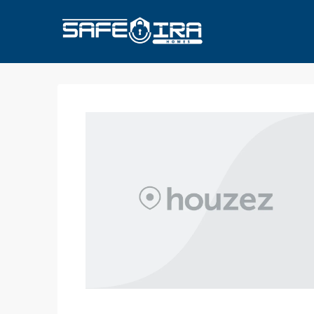
HOME
HOMES FOR SALE