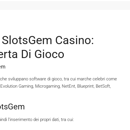
 SlotsGem Casino:
erta Di Gioco
Gem
che sviluppano software di gioco, tra cui marche celebri come
a Evolution Gaming, Microgaming, NetEnt, Blueprint, BetSoft,
lotsGem
di l’inserimento dei propri dati, tra cui: