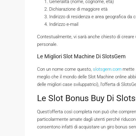
Generalità (nome, cognome, età)
Dichiarazione di maggiore età
Indirizzo di residenza e area geografica da c
Indirizzo e-mail
Contestualmente, vi sarà anche chiesto di creare
personale.
Le Migliori Slot Machine Di SlotsGem
Con un nome come questo,
slotsgem.com
mette s
meglio che il mondo delle Slot Machine online abbia d
delle migliori case sviluppatrici), l’offerta di Slot
Le Slot Bonus Buy Di Slot
Quest’offerta così completa non può che compren
particolarmente amate dagli utenti perché riducono 
consentono infatti di acquistare un giro bonus sen