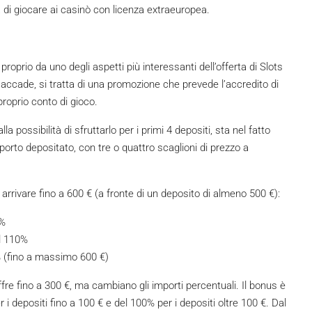
a di giocare ai casinò con licenza extraeuropea.
rio da uno degli aspetti più interessanti dell’offerta di Slots
ccade, si tratta di una promozione che prevede l’accredito di
roprio conto di gioco.
la possibilità di sfruttarlo per i primi 4 depositi, sta nel fatto
porto depositato, con tre o quattro scaglioni di prezzo a
 arrivare fino a 600 € (a fronte di un deposito di almeno 500 €):
0%
el 110%
0% (fino a massimo 600 €)
fre fino a 300 €, ma cambiano gli importi percentuali. Il bonus è
er i depositi fino a 100 € e del 100% per i depositi oltre 100 €. Dal