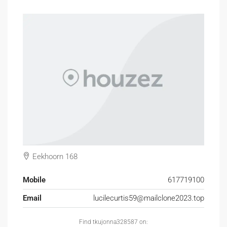
Eekhoorn 168
Mobile
617719100
Email
lucilecurtis59@mailclone2023.top
Find tkujonna328587 on: