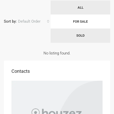
ALL
Sort by:
Default Order
FOR SALE
SOLD
No listing found.
Contacts