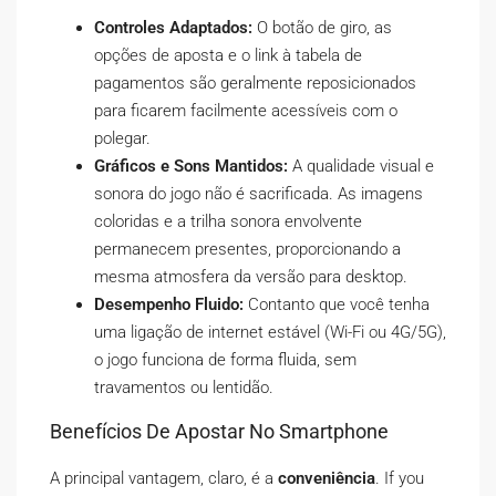
Controles Adaptados:
O botão de giro, as
opções de aposta e o link à tabela de
pagamentos são geralmente reposicionados
para ficarem facilmente acessíveis com o
polegar.
Gráficos e Sons Mantidos:
A qualidade visual e
sonora do jogo não é sacrificada. As imagens
coloridas e a trilha sonora envolvente
permanecem presentes, proporcionando a
mesma atmosfera da versão para desktop.
Desempenho Fluido:
Contanto que você tenha
uma ligação de internet estável (Wi-Fi ou 4G/5G),
o jogo funciona de forma fluida, sem
travamentos ou lentidão.
Benefícios De Apostar No Smartphone
A principal vantagem, claro, é a
conveniência
. If you